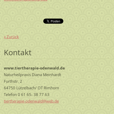
« Zurück
Kontakt
www.tiertherapie-odenwald.de
Naturheilpraxis Diana Meinhardt
Furthstr. 2
64750 Lützelbach/ OT Rimhorn
Telefon 0 61 65- 38 77 63
tierther
apie-ode
nwald@we
b.de